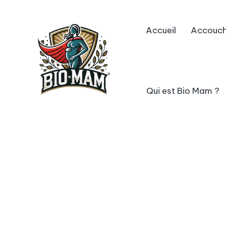
Skip
Accueil
Accouc
to
content
Qui est Bio Mam ?
B
avec
vous
io
M
a
m