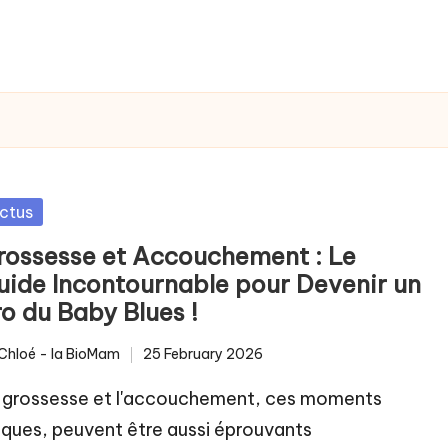
sted
ctus
rossesse et Accouchement : Le
uide Incontournable pour Devenir un
o du Baby Blues !
Chloé - la BioMam
25 February 2026
ted
 grossesse et l'accouchement, ces moments
iques, peuvent être aussi éprouvants