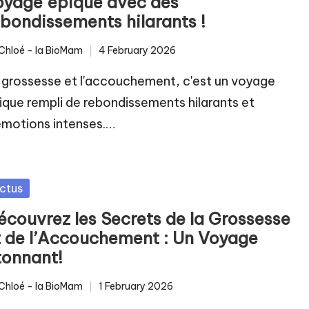
oyage épique avec des
ebondissements hilarants !
Chloé - la BioMam
4 February 2026
ted
 grossesse et l'accouchement, c'est un voyage
ique rempli de rebondissements hilarants et
émotions intenses.…
sted
ctus
écouvrez les Secrets de la Grossesse
t de l’Accouchement : Un Voyage
tonnant!
Chloé - la BioMam
1 February 2026
ted