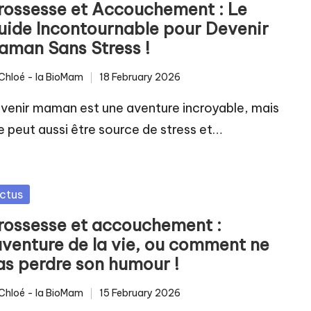
rossesse et Accouchement : Le
uide Incontournable pour Devenir
aman Sans Stress !
Chloé - la BioMam
18 February 2026
ted
venir maman est une aventure incroyable, mais
le peut aussi être source de stress et…
sted
ctus
rossesse et accouchement :
’aventure de la vie, ou comment ne
as perdre son humour !
Chloé - la BioMam
15 February 2026
ted