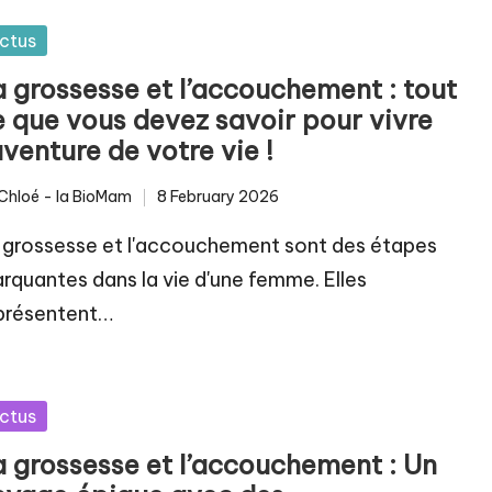
sted
ctus
a grossesse et l’accouchement : tout
e que vous devez savoir pour vivre
aventure de votre vie !
Chloé - la BioMam
8 February 2026
ted
 grossesse et l'accouchement sont des étapes
rquantes dans la vie d'une femme. Elles
présentent…
sted
ctus
a grossesse et l’accouchement : Un