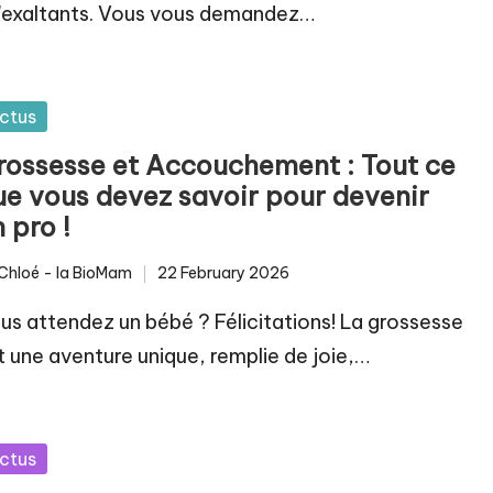
'exaltants. Vous vous demandez…
sted
ctus
rossesse et Accouchement : Tout ce
ue vous devez savoir pour devenir
 pro !
Chloé - la BioMam
22 February 2026
ted
us attendez un bébé ? Félicitations! La grossesse
t une aventure unique, remplie de joie,…
sted
ctus