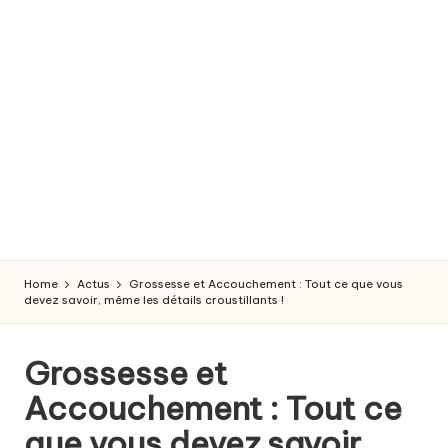
r
o
s
s
e
s
s
e
Home
Actus
Grossesse et Accouchement : Tout ce que vous
e
devez savoir, même les détails croustillants !
t
Grossesse et
a
Accouchement : Tout ce
c
que vous devez savoir,