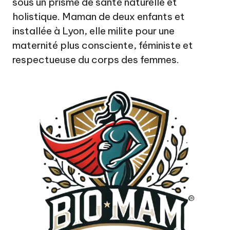
a
sous un prisme de santé naturelle et
holistique. Maman de deux enfants et
t
installée à Lyon, elle milite pour une
u
maternité plus consciente, féministe et
r
respectueuse du corps des femmes.
el