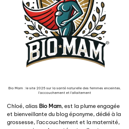
c
o
u
c
h
e
m
e
n
t
Bio Mam : le site 2025 sur la santé naturelle des femmes enceintes,
l'accouchement et l'allaitement
a
Chloé, alias
Bio Mam
, est la plume engagée
u
et bienveillante du blog éponyme, dédié à la
n
grossesse, l’accouchement et la maternité,