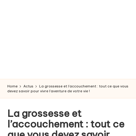
r
o
s
s
e
s
s
e
Home
Actus
La grossesse et l’accouchement : tout ce que vous
e
devez savoir pour vivre l’aventure de votre vie !
t
La grossesse et
a
l’accouchement : tout ce
c
que vous devez savoir