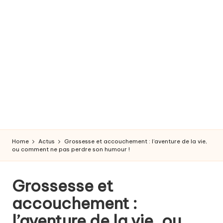
r
o
s
s
e
s
s
e
Home
Actus
Grossesse et accouchement : l’aventure de la vie,
e
ou comment ne pas perdre son humour !
t
Grossesse et
a
accouchement :
c
l’aventure de la vie, ou