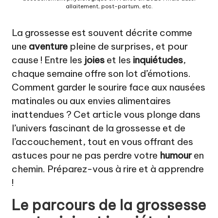
a
allaitement, post-partum, etc.
t
La grossesse est souvent décrite comme
u
une
aventure
pleine de surprises, et pour
r
cause ! Entre les
joies
et les
inquiétudes
,
el
chaque semaine offre son lot d’émotions.
Comment garder le sourire face aux nausées
matinales ou aux envies alimentaires
inattendues ? Cet article vous plonge dans
l’univers fascinant de la grossesse et de
l’accouchement, tout en vous offrant des
astuces pour ne pas perdre votre
humour
en
chemin. Préparez-vous à rire et à apprendre
!
Le parcours de la grossesse