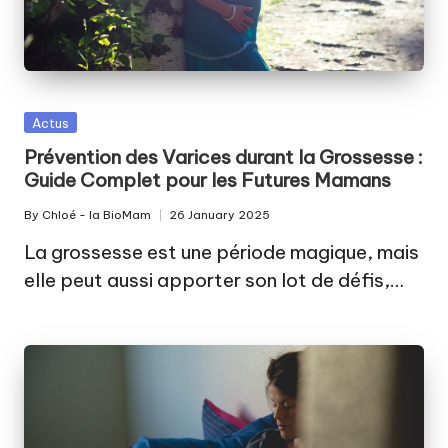
Posted
Actus
in
Prévention des Varices durant la Grossesse :
Guide Complet pour les Futures Mamans
By
Chloé - la BioMam
26 January 2025
Posted
by
La grossesse est une période magique, mais
elle peut aussi apporter son lot de défis,…