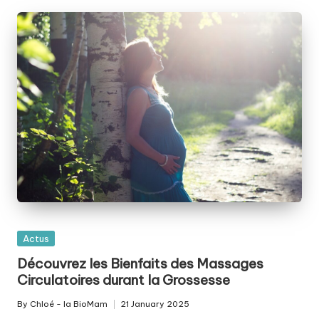
Posted
Actus
in
Découvrez les Bienfaits des Massages
Circulatoires durant la Grossesse
By
Chloé - la BioMam
21 January 2025
Posted