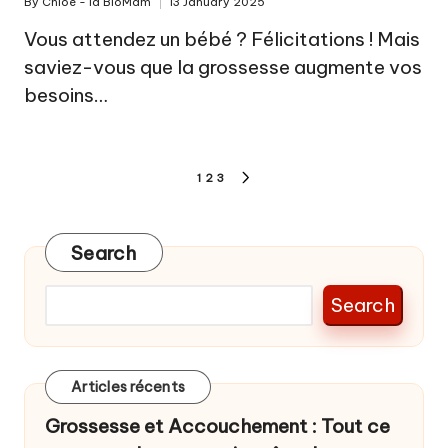
By
Chloé - la BioMam
13 January 2025
Posted
by
Vous attendez un bébé ? Félicitations ! Mais
saviez-vous que la grossesse augmente vos
besoins…
Posts
1
2
3
NEXT
pagination
PAGE
Search
Search
Articles récents
Grossesse et Accouchement : Tout ce