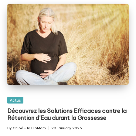
a
t
u
r
el
Posted
Actus
in
Découvrez les Solutions Efficaces contre la
Rétention d’Eau durant la Grossesse
By
Chloé - la BioMam
28 January 2025
Posted