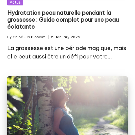
Posted
Actus
in
Hydratation peau naturelle pendant la
grossesse : Guide complet pour une peau
éclatante
By
Chloé - la BioMam
19 January 2025
Posted
by
La grossesse est une période magique, mais
elle peut aussi être un défi pour votre…