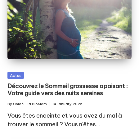
Posted
Actus
in
Découvrez le Sommeil grossesse apaisant :
Votre guide vers des nuits sereines
By
Chloé - la BioMam
14 January 2025
Posted
by
Vous êtes enceinte et vous avez du mal à
trouver le sommeil ? Vous n'êtes…