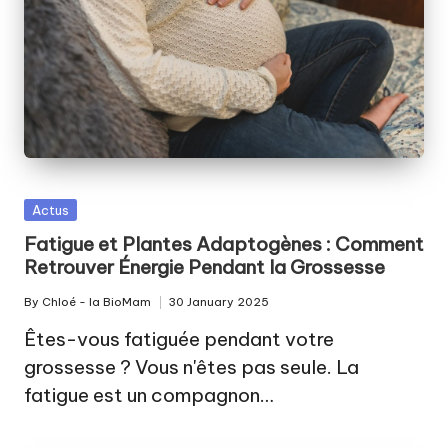
c
o
u
c
h
e
m
Posted
Actus
in
e
Fatigue et Plantes Adaptogènes : Comment
Retrouver Énergie Pendant la Grossesse
n
By
Chloé - la BioMam
30 January 2025
t
Posted
by
Êtes-vous fatiguée pendant votre
a
grossesse ? Vous n'êtes pas seule. La
u
fatigue est un compagnon…
n