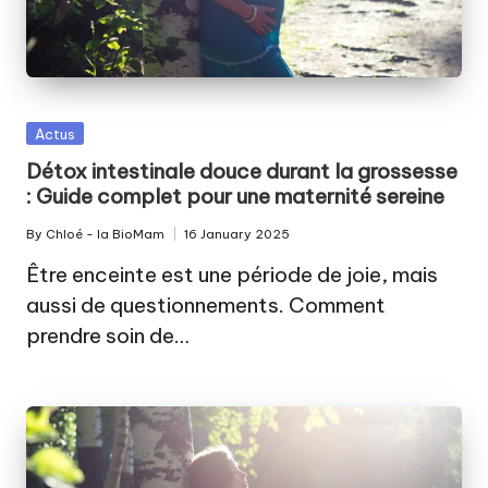
Posted
Actus
in
Détox intestinale douce durant la grossesse
: Guide complet pour une maternité sereine
By
Chloé - la BioMam
16 January 2025
Posted
by
Être enceinte est une période de joie, mais
aussi de questionnements. Comment
prendre soin de…