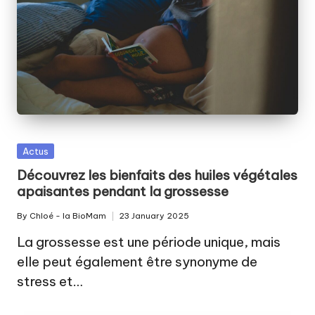
Posted
Actus
in
Découvrez les bienfaits des huiles végétales
apaisantes pendant la grossesse
By
Chloé - la BioMam
23 January 2025
Posted
by
La grossesse est une période unique, mais
elle peut également être synonyme de
stress et…