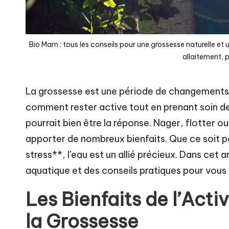
e
n
Bio Mam : tous les conseils pour une grossesse naturelle e
t
allaitement, 
a
La grossesse est une période de changements
u
comment rester active tout en prenant soin de
pourrait bien être la réponse. Nager, flotter 
n
apporter de nombreux bienfaits. Que ce soit p
a
stress**, l’eau est un allié précieux. Dans cet a
t
aquatique et des conseils pratiques pour vou
u
Les Bienfaits de l’Act
r
la Grossesse