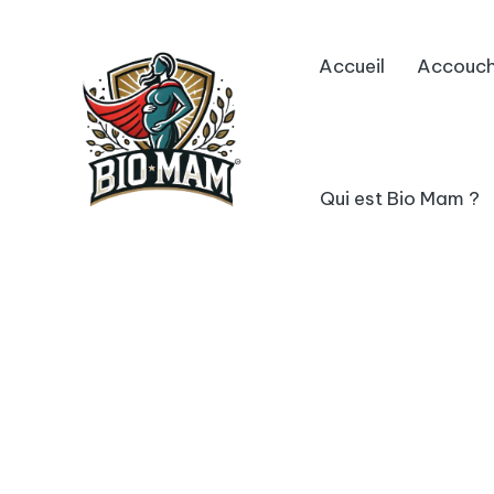
Skip
Accueil
Accouc
to
content
Qui est Bio Mam ?
B
avec
vous
io
M
a
m