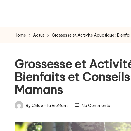
-
g
r
Home
Actus
Grossesse et Activité Aquatique : Bienfa
o
s
Grossesse et Activit
s
Bienfaits et Conseils
e
Mamans
s
s
By
Chloé - la BioMam
No Comments
Posted
e
by