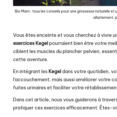
e
Bio Mam : tous les conseils pour une grossesse naturelle e
n
allaitement, 
t
Vous êtes enceinte et vous cherchez à vivre u
a
exercices Kegel
pourraient bien être votre meil
ciblent les muscles du plancher pelvien, essent
u
cette aventure.
n
En intégrant les
Kegel
dans votre quotidien, v
a
l’accouchement, mais aussi améliorer votre con
t
fuites urinaires et faciliter votre rétablissem
u
Dans cet article, nous vous guiderons à travers 
pratiquer ces exercices efficacement. Êtes-v
r