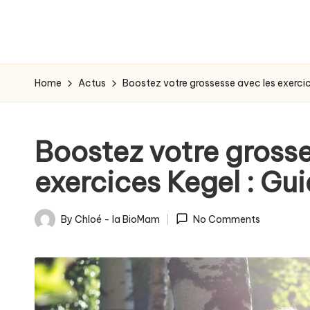
-
g
r
Home
Actus
Boostez votre grossesse avec les exerci
o
s
Boostez votre grosse
s
exercices Kegel : Gu
e
s
By
Chloé - la BioMam
No Comments
Posted
s
by
e