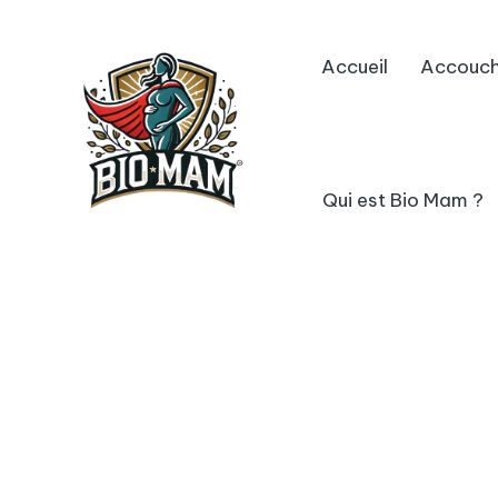
Skip
Accueil
Accouc
to
content
Qui est Bio Mam ?
B
avec
vous
io
M
a
m