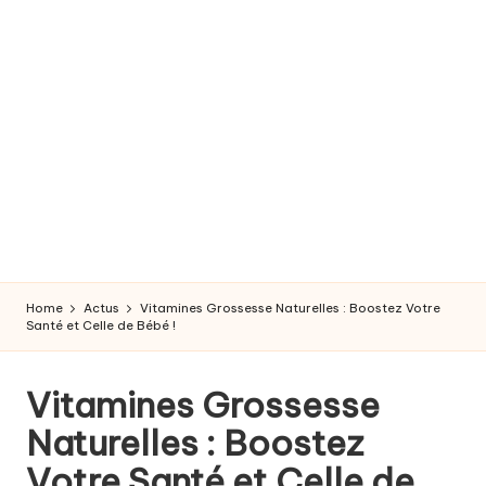
r
o
s
s
e
s
s
e
Home
Actus
Vitamines Grossesse Naturelles : Boostez Votre
e
Santé et Celle de Bébé !
t
Vitamines Grossesse
a
Naturelles : Boostez
c
Votre Santé et Celle de