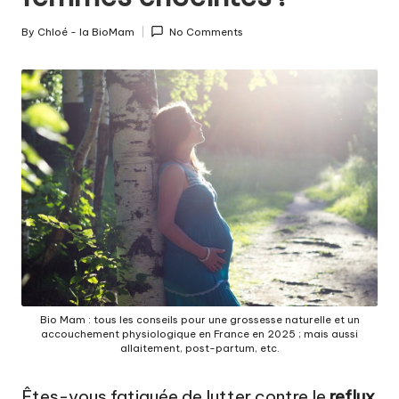
c
o
By
Chloé - la BioMam
No Comments
Posted
u
by
c
h
e
m
e
n
t
a
Bio Mam : tous les conseils pour une grossesse naturelle et un
u
accouchement physiologique en France en 2025 ; mais aussi
allaitement, post-partum, etc.
n
Êtes-vous fatiguée de lutter contre le
reflux