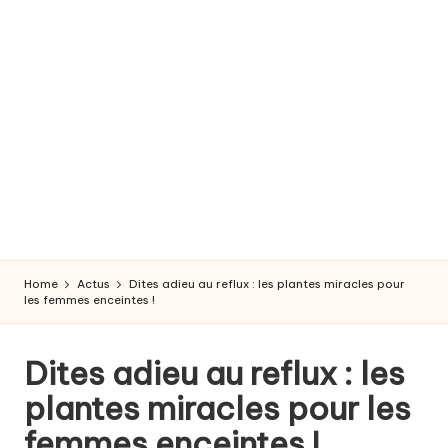
r
o
s
s
e
s
s
e
Home
Actus
Dites adieu au reflux : les plantes miracles pour
e
les femmes enceintes !
t
Dites adieu au reflux : les
a
plantes miracles pour les
c
femmes enceintes !