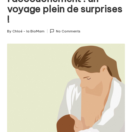
c
voyage plein de surprises
o
!
u
c
By
Chloé - la BioMam
No Comments
Posted
h
by
e
m
e
n
t
a
u
n