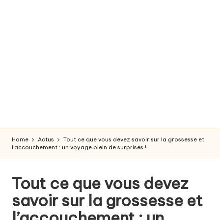
r
o
s
s
e
s
s
e
Home
Actus
Tout ce que vous devez savoir sur la grossesse et
e
l’accouchement : un voyage plein de surprises !
t
Tout ce que vous devez
a
savoir sur la grossesse et
c
l’accouchement : un