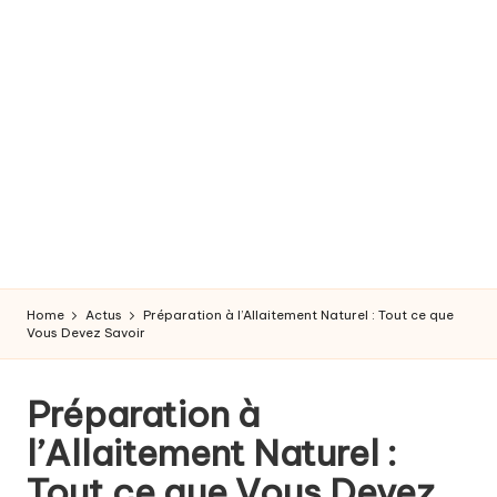
r
o
s
s
e
s
s
e
Home
Actus
Préparation à l’Allaitement Naturel : Tout ce que
e
Vous Devez Savoir
t
Préparation à
a
l’Allaitement Naturel :
c
Tout ce que Vous Devez