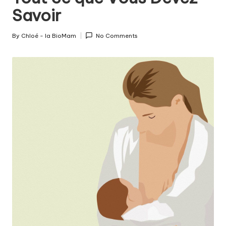
c
Savoir
o
u
By
Chloé - la BioMam
No Comments
Posted
c
by
h
e
m
e
n
t
a
u
n