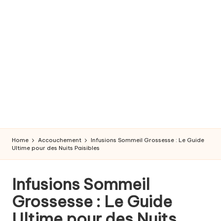
r
o
s
s
e
s
s
e
Home
Accouchement
Infusions Sommeil Grossesse : Le Guide
e
Ultime pour des Nuits Paisibles
t
Infusions Sommeil
a
Grossesse : Le Guide
c
Ultime pour des Nuits