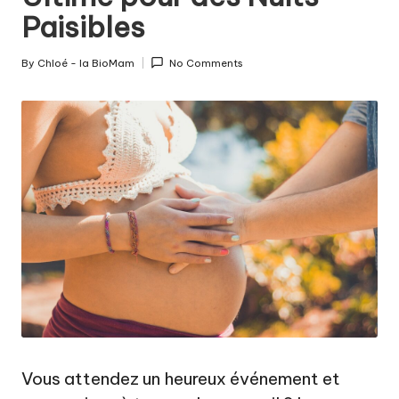
c
Paisibles
o
u
By
Chloé - la BioMam
No Comments
Posted
c
by
h
e
m
e
n
t
a
u
n
Vous attendez un heureux événement et