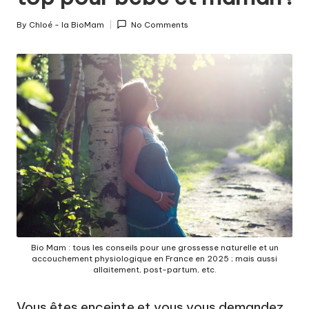
c
o
By
Chloé - la BioMam
No Comments
Posted
u
by
c
h
e
m
e
n
t
a
Bio Mam : tous les conseils pour une grossesse naturelle et un
u
accouchement physiologique en France en 2025 ; mais aussi
allaitement, post-partum, etc.
n
Vous êtes enceinte et vous vous demandez