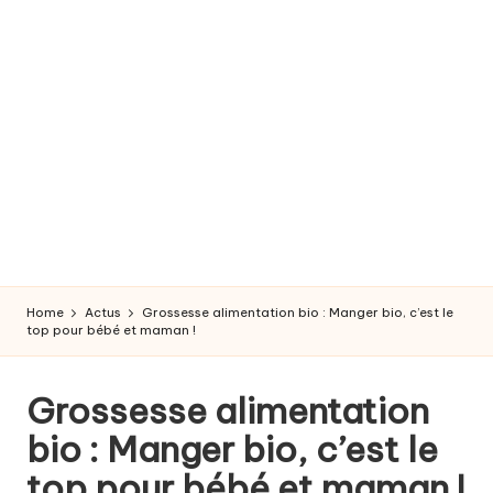
r
o
s
s
e
s
s
e
Home
Actus
Grossesse alimentation bio : Manger bio, c’est le
e
top pour bébé et maman !
t
Grossesse alimentation
a
bio : Manger bio, c’est le
c
top pour bébé et maman !