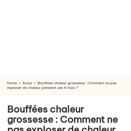
r
o
s
s
e
s
s
e
Home
Actus
Bouffées chaleur grossesse : Comment ne pas
e
exploser de chaleur pendant ces 9 mois ?
t
Bouffées chaleur
a
grossesse : Comment ne
c
pas exploser de chaleur