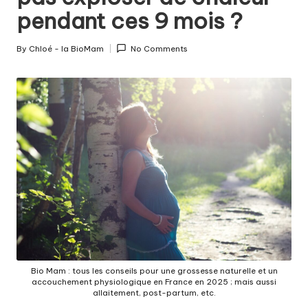
c
pendant ces 9 mois ?
o
u
By
Chloé - la BioMam
No Comments
Posted
c
by
h
e
m
e
n
t
a
u
Bio Mam : tous les conseils pour une grossesse naturelle et un
n
accouchement physiologique en France en 2025 ; mais aussi
allaitement, post-partum, etc.