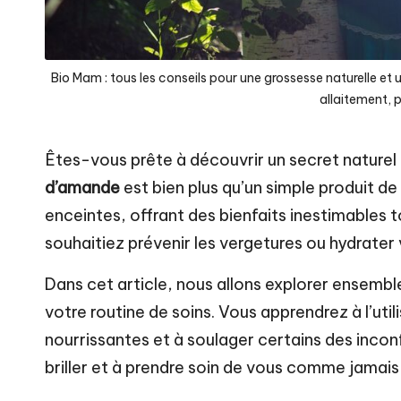
e
n
Bio Mam : tous les conseils pour une grossesse naturelle e
t
allaitement, 
a
Êtes-vous prête à découvrir un secret naturel
u
d’amande
est bien plus qu’un simple produit de
enceintes, offrant des bienfaits inestimables 
n
souhaitiez prévenir les vergetures ou hydrater 
a
Dans cet article, nous allons explorer ensemb
t
votre routine de soins. Vous apprendrez à l’util
u
nourrissantes et à soulager certains des incon
briller et à prendre soin de vous comme jamais
r