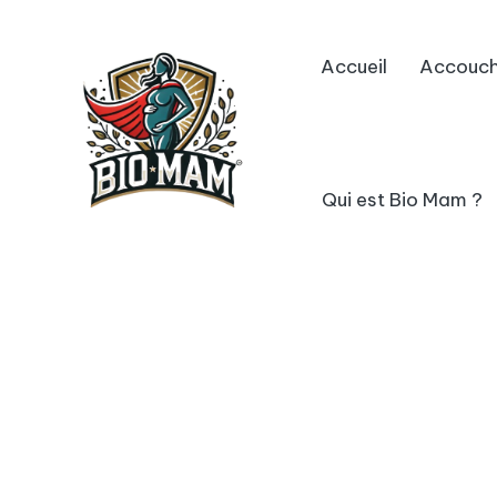
Skip
Accueil
Accouc
to
content
Qui est Bio Mam ?
B
avec
vous
io
M
a
m