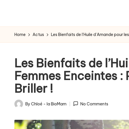
-
g
r
Home
Actus
Les Bienfaits de l’Huile d’Amande pour le
o
s
Les Bienfaits de l’Hu
s
Femmes Enceintes : 
e
Briller !
s
s
By
Chloé - la BioMam
No Comments
Posted
e
by