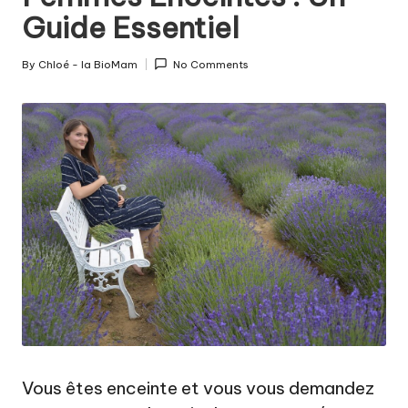
c
Guide Essentiel
o
u
By
Chloé - la BioMam
No Comments
Posted
c
by
h
e
m
e
n
t
a
u
n
Vous êtes enceinte et vous vous demandez