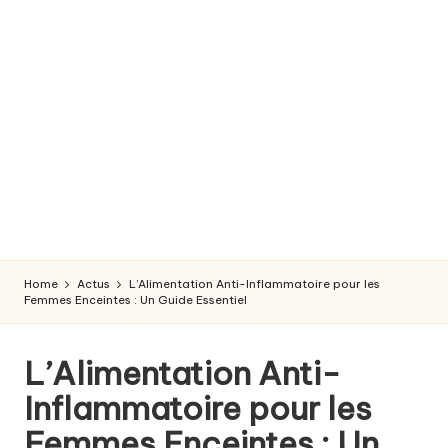
r
o
s
s
e
s
s
e
Home
Actus
L’Alimentation Anti-Inflammatoire pour les
e
Femmes Enceintes : Un Guide Essentiel
t
L’Alimentation Anti-
a
Inflammatoire pour les
c
Femmes Enceintes : Un